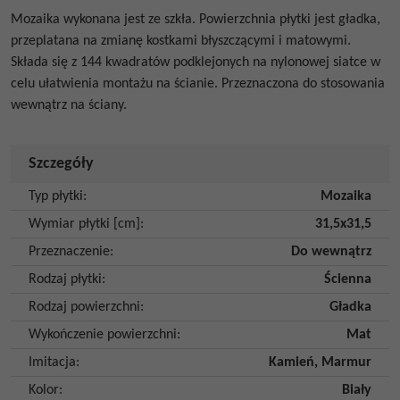
Mozaika wykonana jest ze szkła. Powierzchnia płytki jest gładka,
przeplatana na zmianę kostkami błyszczącymi i matowymi.
Składa się z 144 kwadratów podklejonych na nylonowej siatce w
celu ułatwienia montażu na ścianie. Przeznaczona do stosowania
wewnątrz na ściany.
Szczegóły
Typ płytki
:
Mozaika
Wymiar płytki [cm]
:
31,5x31,5
Przeznaczenie
:
Do wewnątrz
Rodzaj płytki
:
Ścienna
Rodzaj powierzchni
:
Gładka
Wykończenie powierzchni
:
Mat
Imitacja
:
Kamień
,
Marmur
Kolor
:
Biały