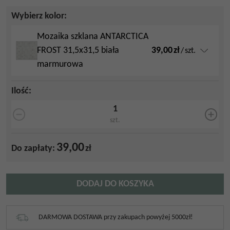
Wybierz kolor:
Mozaika szklana ANTARCTICA
39,00
zł
FROST 31,5x31,5 biała
/
szt.
marmurowa
Ilość
:
szt.
39,00
Do zapłaty:
zł
DODAJ DO KOSZYKA
DARMOWA DOSTAWA przy zakupach powyżej 5000zł!