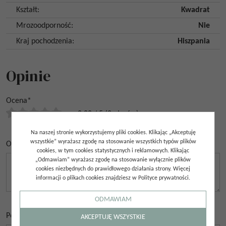
Kształt
:
Kwadrat
Mrozoodporność
:
Nie
Kraj pochodzenia
:
Hiszpania
Opinie
Ocena
*
0.00
/
5
(
0
głosów)
Na naszej stronie wykorzystujemy pliki cookies. Klikając „Akceptuję
wszystkie” wyrażasz zgodę na stosowanie wszystkich typów plików
Opinia
*
cookies, w tym cookies statystycznych i reklamowych. Klikając
„Odmawiam” wyrażasz zgodę na stosowanie wyłącznie plików
cookies niezbędnych do prawidłowego działania strony. Więcej
informacji o plikach cookies znajdziesz w Polityce prywatności.
ODMAWIAM
Podpis
*
AKCEPTUJĘ WSZYSTKIE