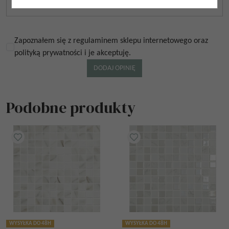
Zapoznałem się z regulaminem sklepu internetowego oraz
polityką prywatności i je akceptuję.
Podobne produkty
WYSYŁKA DO 48H
WYSYŁKA DO 48H