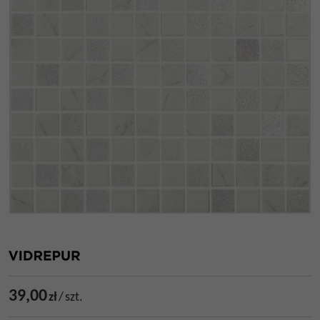
39,00
zł
/
szt.