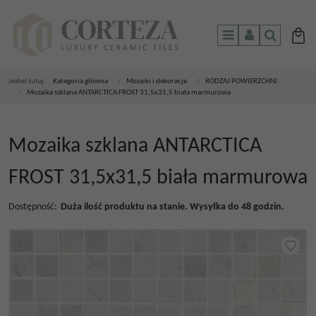
Menu
Panel
Szukaj
Jesteś tutaj:
Kategoria główna
/
Mozaiki i dekoracje
/
RODZAJ POWIERZCHNI
/
Mozaika szklana ANTARCTICA FROST 31,5x31,5 biała marmurowa
Mozaika szklana ANTARCTICA
FROST 31,5x31,5 biała marmurowa
Dostępność
:
Duża ilość produktu na stanie. Wysyłka do 48 godzin.