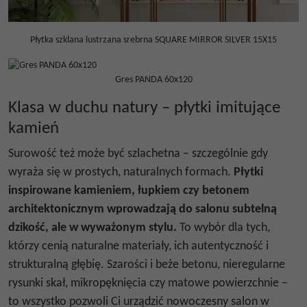
Płytka szklana lustrzana srebrna SQUARE MIRROR SILVER 15X15
Gres PANDA 60x120
Klasa w duchu natury – płytki imitujące
kamień
Surowość też może być szlachetna – szczególnie gdy
wyraża się w prostych, naturalnych formach.
Płytki
inspirowane
kamieniem
, łupkiem czy
betonem
architektonicznym
wprowadzają do salonu subtelną
dzikość, ale w wyważonym stylu.
To wybór dla tych,
którzy cenią naturalne materiały, ich autentyczność i
strukturalną głębię. Szarości i beże betonu, nieregularne
rysunki skał, mikropęknięcia czy matowe powierzchnie –
to wszystko pozwoli Ci urządzić nowoczesny salon w