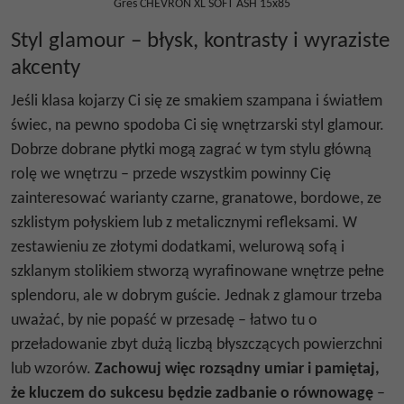
Gres CHEVRON XL SOFT ASH 15x85
Styl glamour – błysk, kontrasty i wyraziste
akcenty
Jeśli klasa kojarzy Ci się ze smakiem szampana i światłem
świec, na pewno spodoba Ci się wnętrzarski styl glamour.
Dobrze dobrane płytki mogą zagrać w tym stylu główną
rolę we wnętrzu – przede wszystkim powinny Cię
zainteresować warianty czarne, granatowe, bordowe, ze
szklistym
połyskiem
lub z metalicznymi refleksami. W
zestawieniu ze złotymi dodatkami, welurową sofą i
szklanym stolikiem stworzą wyrafinowane wnętrze pełne
splendoru, ale w dobrym guście. Jednak z glamour trzeba
uważać, by nie popaść w przesadę – łatwo tu o
przeładowanie zbyt dużą liczbą błyszczących powierzchni
lub wzorów.
Zachowuj więc rozsądny umiar i pamiętaj,
że kluczem do sukcesu będzie zadbanie o równowagę
–