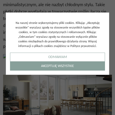
minimalistycznym, ale nie nazbyt chłodnym stylu. Takie
płytki dobrze wyglądają w towarzystwie roślin, łączą się
też wizualnie z miękkimi tkaninami czy meblami z litego
Na naszej stronie wykorzystujemy pliki cookies. Klikając „Akceptuję
drewna. Można też pokusić się o sufit w stylu
wszystkie” wyrażasz zgodę na stosowanie wszystkich typów plików
industrialnym albo o przeszklone ściany. O prawdziwym
cookies, w tym cookies statystycznych i reklamowych. Klikając
„Odmawiam” wyrażasz zgodę na stosowanie wyłącznie plików
wyczuciu będzie świadczyć połączenie swobody z
cookies niezbędnych do prawidłowego działania strony. Więcej
przemyślanymi detalami.
informacji o plikach cookies znajdziesz w Polityce prywatności.
ODMAWIAM
AKCEPTUJĘ WSZYSTKIE
Gres INVISIBLE ICE NATURALE 60x120