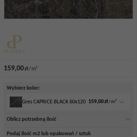
159,00
zł
/
m²
Wybierz kolor:
159,00
zł
Gres CAPRICE BLACK 60x120
/
m²
Oblicz potrzebną ilość
Podaj ilość m2 lub opakowań / sztuk