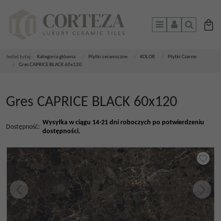
Menu
Panel
Szukaj
Jesteś tutaj:
Kategoria główna
/
Płytki ceramiczne
/
KOLOR
/
Płytki Czarne
/
Gres CAPRICE BLACK 60x120
Gres CAPRICE BLACK 60x120
Wysyłka w ciągu 14-21 dni roboczych po potwierdzeniu
Dostępność
:
dostępności.