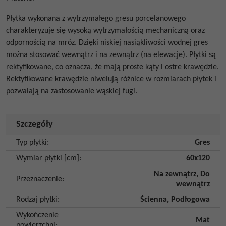
Płytka wykonana z wytrzymałego gresu porcelanowego
charakteryzuje się wysoką wytrzymałością mechaniczną oraz
odpornością na mróz. Dzięki niskiej nasiąkliwości wodnej gres
można stosować wewnątrz i na zewnątrz (na elewacje). Płytki są
rektyfikowane, co oznacza, że mają proste kąty i ostre krawędzie.
Rektyfikowane krawędzie niwelują różnice w rozmiarach płytek i
pozwalają na zastosowanie wąskiej fugi.
Szczegóły
Typ płytki
:
Gres
Wymiar płytki [cm]
:
60x120
Na zewnątrz
,
Do
Przeznaczenie
:
wewnątrz
Rodzaj płytki
:
Ścienna
,
Podłogowa
Wykończenie
Mat
powierzchni
: