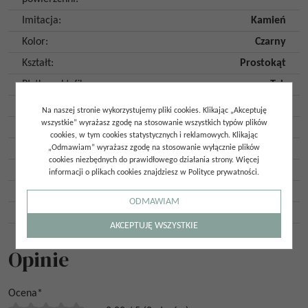
Imitacja
:
Kamień
Kolor
:
Czarny
Kształt
:
Prostokąt
Płytka rektyfikowana
:
Tak
Mrozoodporność
:
Tak
Na naszej stronie wykorzystujemy pliki cookies. Klikając „Akceptuję
wszystkie” wyrażasz zgodę na stosowanie wszystkich typów plików
Ilość twarzy
:
8
cookies, w tym cookies statystycznych i reklamowych. Klikając
Ilość szt. w opakowaniu
:
2
„Odmawiam” wyrażasz zgodę na stosowanie wyłącznie plików
cookies niezbędnych do prawidłowego działania strony. Więcej
Ilość m2 w opakowaniu
:
1,44
informacji o plikach cookies znajdziesz w Polityce prywatności.
Gatunek
:
Gat. 1
ODMAWIAM
Kraj pochodzenia
:
Hiszpania
AKCEPTUJĘ WSZYSTKIE
Opinie
Ocena
*