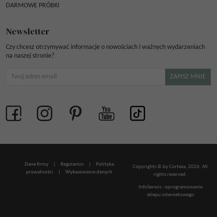
DARMOWE PRÓBKI
Newsletter
Czy chcesz otrzymywać informacje o nowościach i ważnych wydarzeniach
na naszej stronie?
Dane firmy
|
Regulamin
|
Polityka
Copyrights © by Corteza, 2026. All
prywatności
|
Wykasowanie danych
rights reserved.
InfoSerwis
-
oprogramowanie
sklepu internetowego