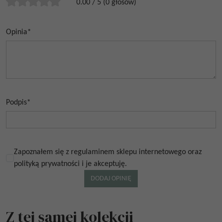
0.00
/
5
(
0
głosów)
Opinia
*
Podpis
*
Zapoznałem się z regulaminem sklepu internetowego oraz
polityką prywatności i je akceptuję.
Z tej samej kolekcji