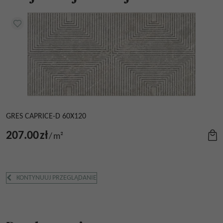
GRES CAPRICE-D 60X120
207.00
zł
/
m²
KONTYNUUJ PRZEGLĄDANIE