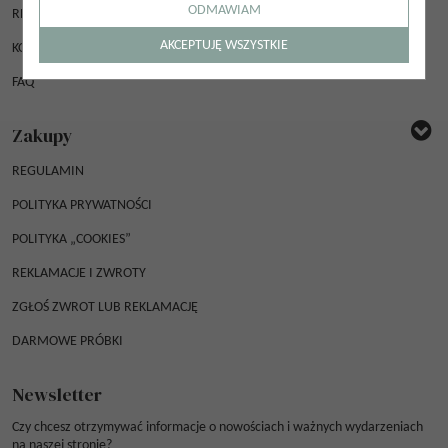
ODMAWIAM
REJESTRACJA
AKCEPTUJĘ WSZYSTKIE
KONTAKT
FAQ
Zakupy
REGULAMIN
POLITYKA PRYWATNOŚCI
POLITYKA „COOKIES”
REKLAMACJE I ZWROTY
ZGŁOŚ ZWROT LUB REKLAMACJĘ
DARMOWE PRÓBKI
Newsletter
Czy chcesz otrzymywać informacje o nowościach i ważnych wydarzeniach
na naszej stronie?