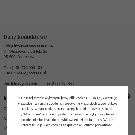
Dane kontaktowe
Sklep internetowy CORTEZA
Ul. Wilanowska 8G lok. 20
05-500 Józefosław
Tel.: (
+48) 793 033 181
E-mail:
sklep@corteza.pl
Infolinia czynna pon. - pt. od 8:00 do 16:00
Informacje
Na naszej stronie wykorzystujemy pliki cookies. Klikając „Akceptuję
wszystkie” wyrażasz zgodę na stosowanie wszystkich typów plików
O NAS
cookies, w tym cookies statystycznych i reklamowych. Klikając
„Odmawiam” wyrażasz zgodę na stosowanie wyłącznie plików
DANE FIRMY
cookies niezbędnych do prawidłowego działania strony. Więcej
informacji o plikach cookies znajdziesz w Polityce prywatności.
LOGOWANIE