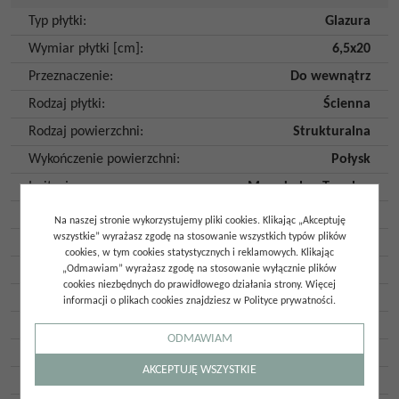
Typ płytki
:
Glazura
Wymiar płytki [cm]
:
6,5x20
Przeznaczenie
:
Do wewnątrz
Rodzaj płytki
:
Ścienna
Rodzaj powierzchni
:
Strukturalna
Wykończenie powierzchni
:
Połysk
Imitacja
:
Monokolor
,
Tonalne
Kolor
:
Czerwony
Na naszej stronie wykorzystujemy pliki cookies. Klikając „Akceptuję
wszystkie” wyrażasz zgodę na stosowanie wszystkich typów plików
Kształt
:
Prostokąt
,
Cegiełka
cookies, w tym cookies statystycznych i reklamowych. Klikając
Mrozoodporność
:
Nie
„Odmawiam” wyrażasz zgodę na stosowanie wyłącznie plików
cookies niezbędnych do prawidłowego działania strony. Więcej
Ilość szt. w opakowaniu
:
38
informacji o plikach cookies znajdziesz w Polityce prywatności.
Ilość m2 w opakowaniu
:
0,5
ODMAWIAM
Gatunek
:
Gat. 1
AKCEPTUJĘ WSZYSTKIE
Kraj pochodzenia
:
Hiszpania