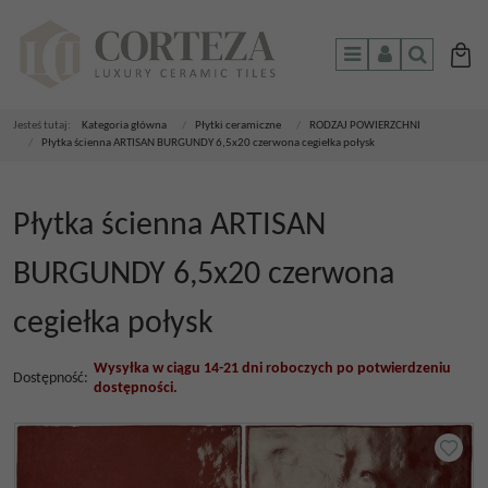
Menu
Panel
Szukaj
Jesteś tutaj:
Kategoria główna
/
Płytki ceramiczne
/
RODZAJ POWIERZCHNI
/
Płytka ścienna ARTISAN BURGUNDY 6,5x20 czerwona cegiełka połysk
Płytka ścienna ARTISAN
BURGUNDY 6,5x20 czerwona
cegiełka połysk
Wysyłka w ciągu 14-21 dni roboczych po potwierdzeniu
Dostępność
:
dostępności.