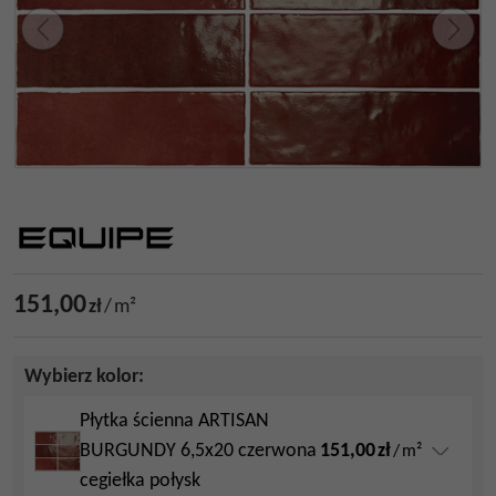
151,00
zł
/
m²
Wybierz kolor:
Płytka ścienna ARTISAN
151,00
zł
BURGUNDY 6,5x20 czerwona
/
m²
cegiełka połysk