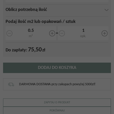
Oblicz potrzebną ilość
Podaj ilość m2 lub opakowań / sztuk
=
m²
opk.
75,50
Do zapłaty:
zł
DODAJ DO KOSZYKA
DARMOWA DOSTAWA przy zakupach powyżej 5000zł!
ZAPYTAJ O PRODUKT
PORÓWNAJ