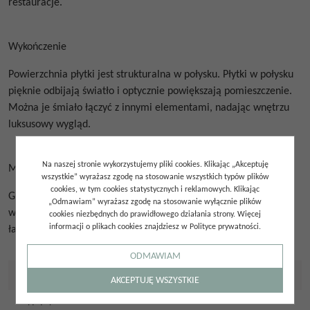
restauracje.
Wykończenie
Powierzchnia płytki jest strukturalna w połysku.
Płytki w połysku
pięknie odbijają światło i optycznie powiększają pomieszczenie.
Można je śmiało łączyć z innymi elementami, nadając wnętrzu
luksusowy wygląd.
Na naszej stronie wykorzystujemy pliki cookies. Klikając „Akceptuję
Materiał
wszystkie” wyrażasz zgodę na stosowanie wszystkich typów plików
cookies, w tym cookies statystycznych i reklamowych. Klikając
Glazura przeznaczona jest do stosowania wyłącznie na ścianach
„Odmawiam” wyrażasz zgodę na stosowanie wyłącznie plików
wewnątrz budynków.
Materiał w postaci białej gliny jest lekki i
cookies niezbędnych do prawidłowego działania strony. Więcej
informacji o plikach cookies znajdziesz w Polityce prywatności.
łatwy w obróbce.
ODMAWIAM
Szczegóły
AKCEPTUJĘ WSZYSTKIE
Typ płytki
:
Glazura