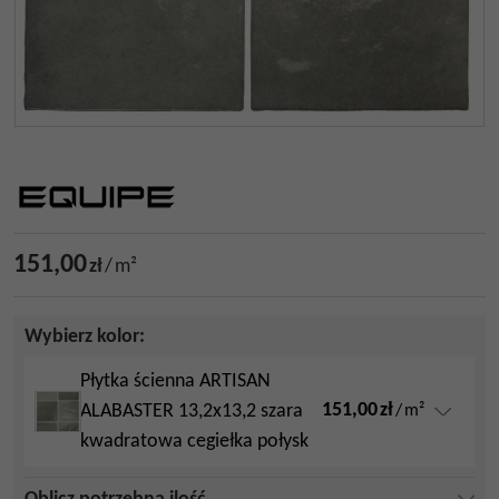
151,00
zł
/
m²
Wybierz kolor:
Płytka ścienna ARTISAN
151,00
zł
ALABASTER 13,2x13,2 szara
/
m²
kwadratowa cegiełka połysk