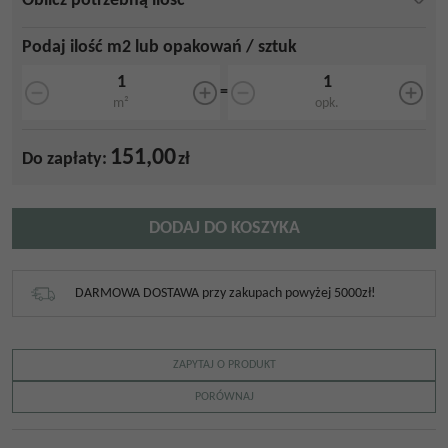
Oblicz potrzebną ilość
Podaj ilość m2 lub opakowań / sztuk
=
m²
opk.
151,00
Do zapłaty:
zł
DODAJ DO KOSZYKA
DARMOWA DOSTAWA przy zakupach powyżej 5000zł!
ZAPYTAJ O PRODUKT
PORÓWNAJ