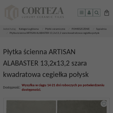
Menu
Panel
Szukaj
Jesteś tutaj:
Kategoria główna
/
Płytki ceramiczne
/
POMIESZCZENIE
/
Sypialnia
/
Płytka ścienna ARTISAN ALABASTER 13,2x13,2 szara kwadratowa cegiełka połysk
Płytka ścienna ARTISAN
ALABASTER 13,2x13,2 szara
kwadratowa cegiełka połysk
Wysyłka w ciągu 14-21 dni roboczych po potwierdzeniu
Dostępność
:
dostępności.