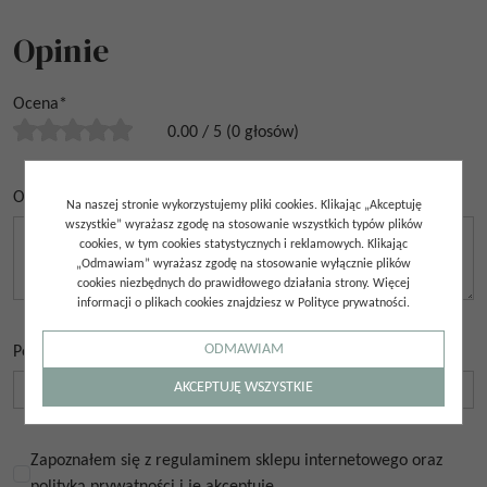
Opinie
Ocena
*
0.00
/
5
(
0
głosów)
Opinia
*
Na naszej stronie wykorzystujemy pliki cookies. Klikając „Akceptuję
wszystkie” wyrażasz zgodę na stosowanie wszystkich typów plików
cookies, w tym cookies statystycznych i reklamowych. Klikając
„Odmawiam” wyrażasz zgodę na stosowanie wyłącznie plików
cookies niezbędnych do prawidłowego działania strony. Więcej
informacji o plikach cookies znajdziesz w Polityce prywatności.
ODMAWIAM
Podpis
*
AKCEPTUJĘ WSZYSTKIE
Zapoznałem się z regulaminem sklepu internetowego oraz
polityką prywatności i je akceptuję.