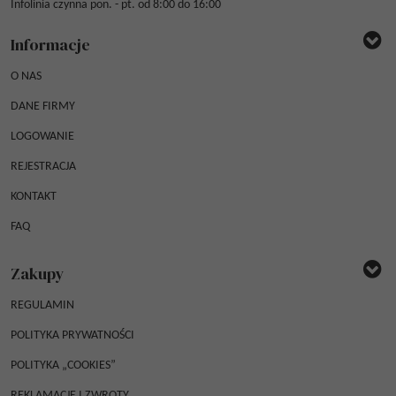
Infolinia czynna pon. - pt. od 8:00 do 16:00
Informacje
O NAS
DANE FIRMY
LOGOWANIE
REJESTRACJA
KONTAKT
FAQ
Zakupy
REGULAMIN
POLITYKA PRYWATNOŚCI
POLITYKA „COOKIES”
REKLAMACJE I ZWROTY