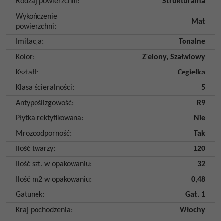
Rodzaj powierzchni
:
Strukturalna
Wykończenie
Mat
powierzchni
:
Imitacja
:
Tonalne
Kolor
:
Zielony
,
Szałwiowy
Kształt
:
Cegiełka
Klasa ścieralności
:
5
Antypoślizgowość
:
R9
Płytka rektyfikowana
:
Nie
Mrozoodporność
:
Tak
Ilość twarzy
:
120
Ilość szt. w opakowaniu
:
32
Ilość m2 w opakowaniu
:
0,48
Gatunek
:
Gat. 1
Kraj pochodzenia
:
Włochy