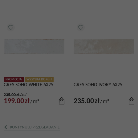
PROMOCJA
WYSYŁKA DO 48H
GRES SOHO WHITE 6X25
GRES SOHO IVORY 6X25
235.00
zł
/
m²
199.00
zł
235.00
zł
/
m²
/
m²
KONTYNUUJ PRZEGLĄDANIE