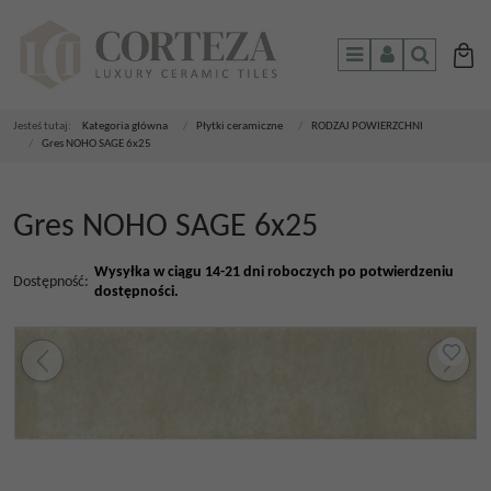
Menu
Panel
Szukaj
Jesteś tutaj:
Kategoria główna
/
Płytki ceramiczne
/
RODZAJ POWIERZCHNI
/
Gres NOHO SAGE 6x25
Gres NOHO SAGE 6x25
Wysyłka w ciągu 14-21 dni roboczych po potwierdzeniu
Dostępność
:
dostępności.