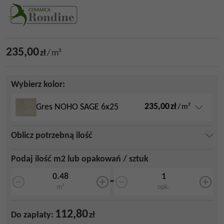
235,00
zł
/
m²
Wybierz kolor:
235,00
zł
Gres NOHO SAGE 6x25
/
m²
Oblicz potrzebną ilość
Podaj ilość m2 lub opakowań / sztuk
=
m²
opk.
112,80
Do zapłaty:
zł