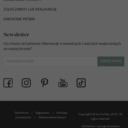
ZGŁOŚ ZWROT LUB REKLAMACJĘ
DARMOWE PRÓBKI
Newsletter
Czy chcesz otrzymywać informacje o nowościach i ważnych wydarzeniach
na naszej stronie?
Dane firmy
|
Regulamin
|
Polityka
Copyrights © by Corteza, 2026. All
prywatności
|
Wykasowanie danych
rights reserved.
InfoSerwis
-
oprogramowanie