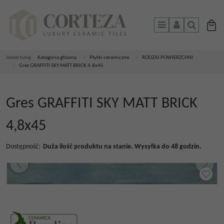
Menu
Panel
Szukaj
Jesteś tutaj:
Kategoria główna
/
Płytki ceramiczne
/
RODZAJ POWIERZCHNI
/
Gres GRAFFITI SKY MATT BRICK 4,8x45
Gres GRAFFITI SKY MATT BRICK
4,8x45
Dostępność
:
Duża ilość produktu na stanie. Wysyłka do 48 godzin.