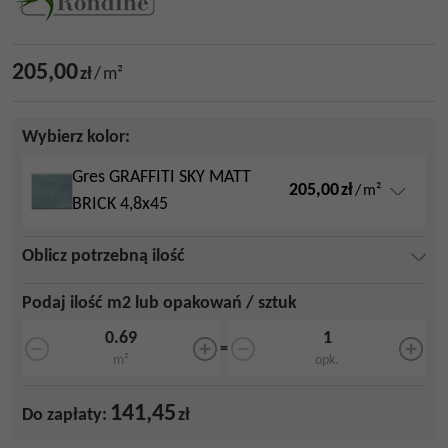
205,00
zł
/
m²
Wybierz kolor:
Gres GRAFFITI SKY MATT
205,00
zł
/
m²
BRICK 4,8x45
Oblicz potrzebną ilość
Podaj ilość m2 lub opakowań / sztuk
=
m²
opk.
141,45
Do zapłaty:
zł