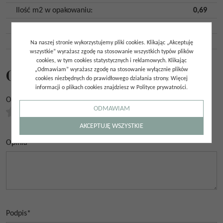
Ilość m2 w opakowaniu
:
0,69
Gatunek
:
Gat. 1
Kraj pochodzenia
:
Włochy
Na naszej stronie wykorzystujemy pliki cookies. Klikając „Akceptuję
wszystkie” wyrażasz zgodę na stosowanie wszystkich typów plików
cookies, w tym cookies statystycznych i reklamowych. Klikając
Opinie
„Odmawiam” wyrażasz zgodę na stosowanie wyłącznie plików
cookies niezbędnych do prawidłowego działania strony. Więcej
informacji o plikach cookies znajdziesz w Polityce prywatności.
Ocena
*
ODMAWIAM
0.00
/
5
(
0
głosów)
AKCEPTUJĘ WSZYSTKIE
Opinia
*
Podpis
*