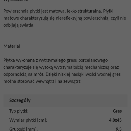
Powierzchnia płytki jest matowa, lekko strukturalna.
Płytki
matowe
charakteryzują się nierefleksyjną powierzchnią, czyli nie
odbijają światła.
Materiał
Płytka wykonana z wytrzymałego gresu porcelanowego
charakteryzuje się wysoką wytrzymałością mechaniczną oraz
odpornością na mróz. Dzięki niskiej nasiąkliwości wodnej gres
można stosować wewnątrz i na zewnątrz.
Szczegóły
Typ płytki
:
Gres
Wymiar płytki [cm]
:
4,8x45
Grubość [mm]
:
9,5