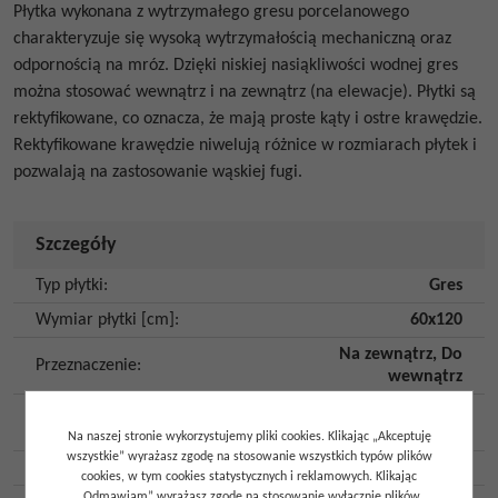
Płytka wykonana z wytrzymałego gresu porcelanowego
charakteryzuje się wysoką wytrzymałością mechaniczną oraz
odpornością na mróz. Dzięki niskiej nasiąkliwości wodnej gres
można stosować wewnątrz i na zewnątrz (na elewacje). Płytki są
rektyfikowane, co oznacza, że mają proste kąty i ostre krawędzie.
Rektyfikowane krawędzie niwelują różnice w rozmiarach płytek i
pozwalają na zastosowanie wąskiej fugi.
Szczegóły
Typ płytki
:
Gres
Wymiar płytki [cm]
:
60x120
Na zewnątrz
,
Do
Przeznaczenie
:
wewnątrz
Wykończenie
Mat
powierzchni
:
Na naszej stronie wykorzystujemy pliki cookies. Klikając „Akceptuję
wszystkie” wyrażasz zgodę na stosowanie wszystkich typów plików
Kolor
:
Czarny
cookies, w tym cookies statystycznych i reklamowych. Klikając
„Odmawiam” wyrażasz zgodę na stosowanie wyłącznie plików