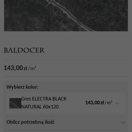
143,00
zł
/
m²
Wybierz kolor:
Gres ELECTRA BLACK
143,00
zł
/
m²
NATURAL 60x120
Oblicz potrzebną ilość