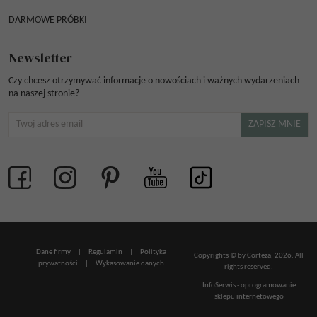
DARMOWE PRÓBKI
Newsletter
Czy chcesz otrzymywać informacje o nowościach i ważnych wydarzeniach
na naszej stronie?
Dane firmy
|
Regulamin
|
Polityka
Copyrights © by Corteza, 2026. All
prywatności
|
Wykasowanie danych
rights reserved.
InfoSerwis
-
oprogramowanie
sklepu internetowego