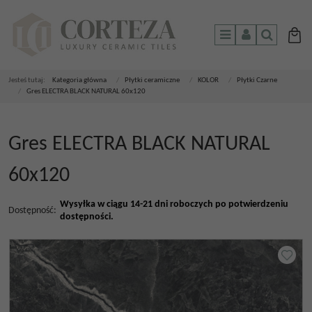
Menu
Panel
Szukaj
Jesteś tutaj:
Kategoria główna
/
Płytki ceramiczne
/
KOLOR
/
Płytki Czarne
/
Gres ELECTRA BLACK NATURAL 60x120
Gres ELECTRA BLACK NATURAL
60x120
Wysyłka w ciągu 14-21 dni roboczych po potwierdzeniu
Dostępność
:
dostępności.