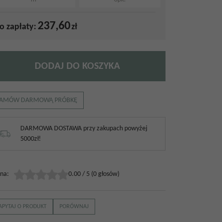
237,60
o zapłaty:
zł
DODAJ DO KOSZYKA
AMÓW DARMOWĄ PRÓBKĘ
DARMOWA DOSTAWA przy zakupach powyżej
5000zł!
na
:
0.00
/
5
(
0
głosów)
APYTAJ O PRODUKT
PORÓWNAJ