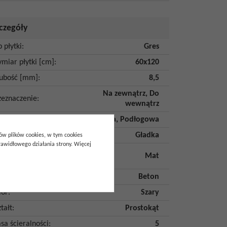
czegóły
p płytki
:
Gres
miar płytki [cm]
:
60x120
ubość [mm]
:
8,5
Na zewnątrz
,
Do
zeznaczenie
:
wewnątrz
dzaj płytki
:
Ścienna
,
Podłogowa
dzaj powierzchni
:
Gładka
pów plików cookies, w tym cookies
awidłowego działania strony. Więcej
kończenie
Mat
wierzchni
:
itacja
:
Beton
lor
:
Szary
tałt
:
Prostokąt
asa ścieralności
:
5