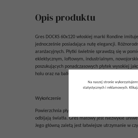
Opis produktu
Gres
DOCKS 60x120
włoskiej marki Rondine imituje
jednocześnie posiadająca nutę elegancji. Różnorodn
aranżacyjnych.
Płytki świetnie sprawdzą się w pom
eklektycznym, loftowym, industrialnym, nowojorski
poszukujących ponadczasowych płytek wysokiej jakości
holu oraz na balkon, taras i elewacje budynków.
Na naszej stronie wykorzystujemy
statystycznych i reklamowych. Klik
Wykończenie
Powierzchnia płytki jest gładka, matowa. Płytki ma
odbijają światła.
Gres matowy jest niezwykle uniwer
Jego główną zaletą jest łatwiejsze utrzymanie w c