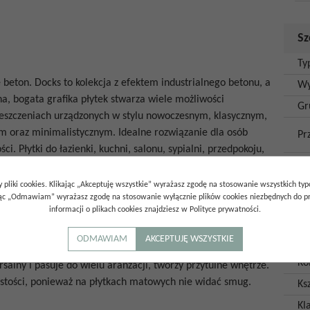
Sz
Ty
 beton. Docks to kolekcja z efektem industrialnego betonu, a
Wy
a, bogata grafika płytek stwarza wiele możliwości
Gr
ieszczeniach urządzonych w stylu nowoczesnym, klasycznym,
m oraz minimalistycznym. Idealne rozwiązanie dla osób
Pr
. Płytki do łazienki, kuchni, salonu, sypialni, przedpokoju,
Ro
Ro
 pliki cookies. Klikając „Akceptuję wszystkie” wyrażasz zgodę na stosowanie wszystkich ty
ając „Odmawiam” wyrażasz zgodę na stosowanie wyłącznie plików cookies niezbędnych do pr
Wy
informacji o plikach cookies znajdziesz w Polityce prywatności.
po
ODMAWIAM
AKCEPTUJĘ WSZYSTKIE
Im
towe
charakteryzują się nierefleksyjną powierzchnią, czyli nie
Ko
salny i pasuje do wielu aranżacji, tworzy przytulne wnętrze.
zystości, ponieważ na płytkach matowych nie widać smug.
Ksz
Kl