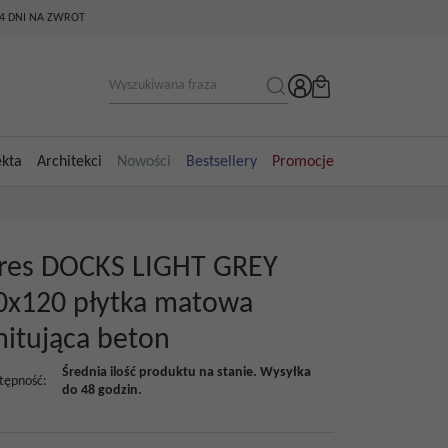
14 DNI NA ZWROT
ekta
Architekci
Nowości
Bestsellery
Promocje
res DOCKS LIGHT GREY
0x120 płytka matowa
mitująca beton
Średnia ilość produktu na stanie. Wysyłka
tępność
:
do 48 godzin.