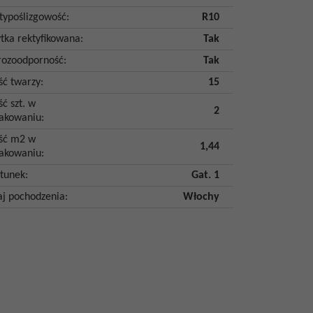
typoślizgowość
:
R10
ytka rektyfikowana
:
Tak
ozoodporność
:
Tak
ość twarzy
:
15
ść szt. w
2
akowaniu
:
ość m2 w
1,44
akowaniu
:
tunek
:
Gat. 1
aj pochodzenia
:
Włochy