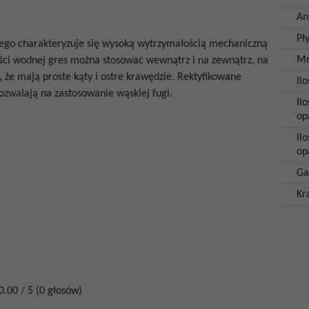
An
Pł
ego charakteryzuje się wysoką wytrzymałością mechaniczną
Mr
wości wodnej gres można stosować wewnątrz i na zewnątrz, na
a, że mają proste kąty i ostre krawędzie. Rektyfikowane
Il
ozwalają na zastosowanie wąskiej fugi.
Ilo
op
Il
op
Ga
Kr
0.00
/
5
(
0
głosów)