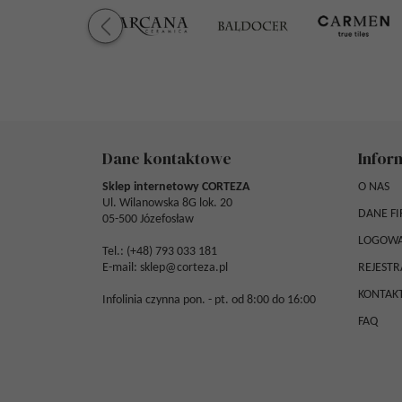
Dane kontaktowe
Infor
Sklep internetowy CORTEZA
O NAS
Ul. Wilanowska 8G lok. 20
DANE F
05-500 Józefosław
LOGOWA
Tel.: (
+48) 793 033 181
E-mail:
sklep@corteza.pl
REJESTR
KONTAK
Infolinia czynna pon. - pt. od 8:00 do 16:00
FAQ