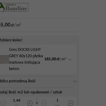
5,00
zł
/
m²
ybierz kolor:
Gres DOCKS LIGHT
GREY 60x120 płytka
165,00
zł
/
m²
matowa imitująca
beton
blicz potrzebną ilość
odaj ilość m2 lub opakowań / sztuk
=
m²
opk.