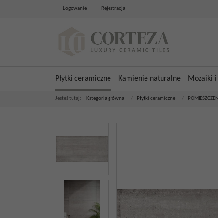
Logowanie
Rejestracja
Płytki ceramiczne
Kamienie naturalne
Mozaiki i
Jesteś tutaj:
Kategoria główna
/
Płytki ceramiczne
/
POMIESZCZEN