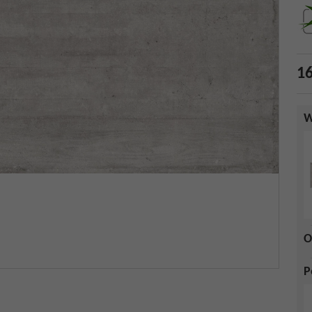
16
W
O
P