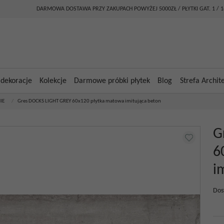
DARMOWA DOSTAWA PRZY ZAKUPACH POWYŻEJ 5000ZŁ / PŁYTKI GAT. 1 / 
 dekoracje
Kolekcje
Darmowe próbki płytek
Blog
Strefa Archit
IE
/
Gres DOCKS LIGHT GREY 60x120 płytka matowa imitująca beton
G
6
i
Dos