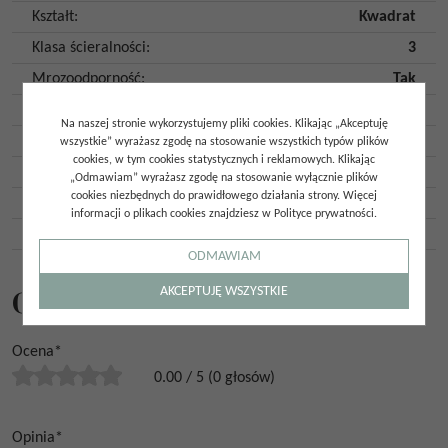
Kształt
:
Kwadrat
Klasa ścieralności
:
3
Mrozoodporność
:
Tak
Ilość twarzy
:
8
Na naszej stronie wykorzystujemy pliki cookies. Klikając „Akceptuję
Ilość szt. w opakowaniu
:
12
wszystkie” wyrażasz zgodę na stosowanie wszystkich typów plików
cookies, w tym cookies statystycznych i reklamowych. Klikając
Ilość m2 w opakowaniu
:
1,32
„Odmawiam” wyrażasz zgodę na stosowanie wyłącznie plików
cookies niezbędnych do prawidłowego działania strony. Więcej
Gatunek
:
Gat. 1
informacji o plikach cookies znajdziesz w Polityce prywatności.
Kraj pochodzenia
:
Hiszpania
ODMAWIAM
Opinie
AKCEPTUJĘ WSZYSTKIE
Ocena
*
0.00
/
5
(
0
głosów)
Opinia
*