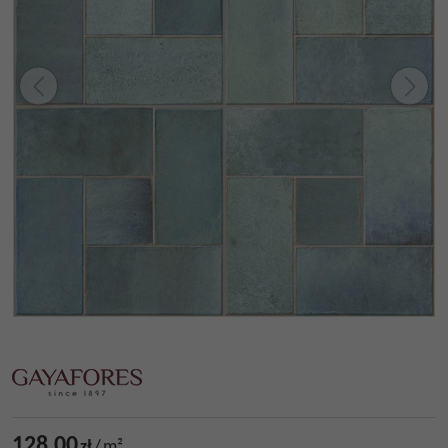
128,00
zł
/
m²