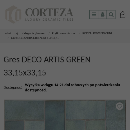
Menu
Panel
Szukaj
Jesteś tutaj:
Kategoria główna
/
Płytki ceramiczne
/
RODZAJ POWIERZCHNI
/
Gres DECO ARTIS GREEN 33,15x33,15
Gres DECO ARTIS GREEN
33,15x33,15
Wysyłka w ciągu 14-21 dni roboczych po potwierdzeniu
Dostępność
:
dostępności.