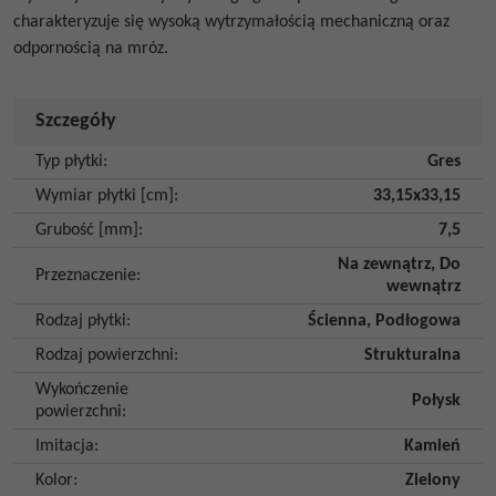
charakteryzuje się wysoką wytrzymałością mechaniczną oraz
odpornością na mróz.
Szczegóły
Typ płytki
:
Gres
Wymiar płytki [cm]
:
33,15x33,15
Grubość [mm]
:
7,5
Na zewnątrz
,
Do
Przeznaczenie
:
wewnątrz
Rodzaj płytki
:
Ścienna
,
Podłogowa
Rodzaj powierzchni
:
Strukturalna
Wykończenie
Połysk
powierzchni
:
Imitacja
:
Kamień
Kolor
:
Zielony