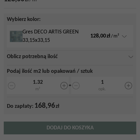
Wybierz kolor:
Gres DECO ARTIS GREEN
128,00
zł
/
m²
33,15x33,15
Oblicz potrzebną ilość
Podaj ilość m2 lub opakowań / sztuk
=
m²
opk.
168,96
Do zapłaty:
zł
DODAJ DO KOSZYKA