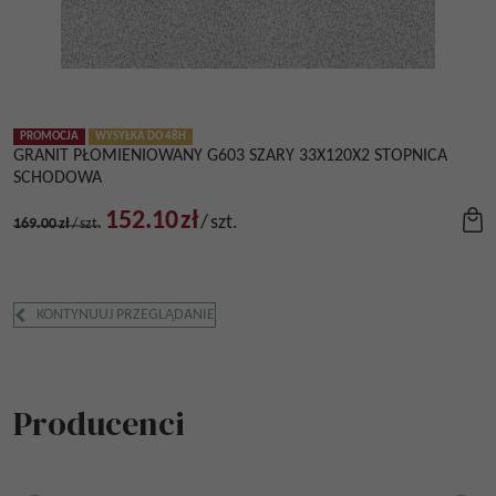
PROMOCJA
WYSYŁKA DO 48H
GRANIT PŁOMIENIOWANY G603 SZARY 33X120X2 STOPNICA
SCHODOWA
152.10
zł
/
szt.
169.00
zł
/
szt.
KONTYNUUJ PRZEGLĄDANIE
Producenci