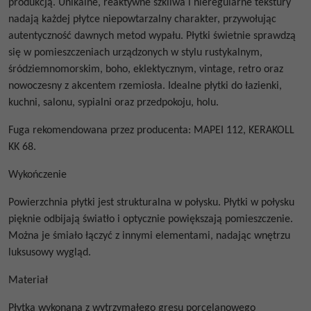
produkcją. Unikalne, reaktywne szkliwa i nieregularne tekstury
nadają każdej płytce niepowtarzalny charakter, przywołując
autentyczność dawnych metod wypału. Płytki świetnie sprawdzą
się w pomieszczeniach urządzonych w stylu rustykalnym,
śródziemnomorskim, boho, eklektycznym, vintage, retro oraz
nowoczesny z akcentem rzemiosła. Idealne płytki do łazienki,
kuchni, salonu, sypialni oraz przedpokoju, holu.
Fuga rekomendowana przez producenta: MAPEI 112, KERAKOLL
KK 68.
Wykończenie
Powierzchnia płytki jest strukturalna w połysku.
Płytki w połysku
pięknie odbijają światło i optycznie powiększają pomieszczenie.
Można je śmiało łączyć z innymi elementami, nadając wnętrzu
luksusowy wygląd.
Materiał
Płytka wykonana z wytrzymałego gresu porcelanowego