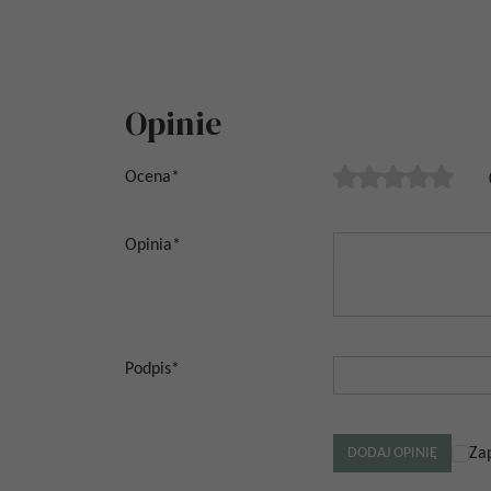
Opinie
Ocena
*
Opinia
*
Podpis
*
Za