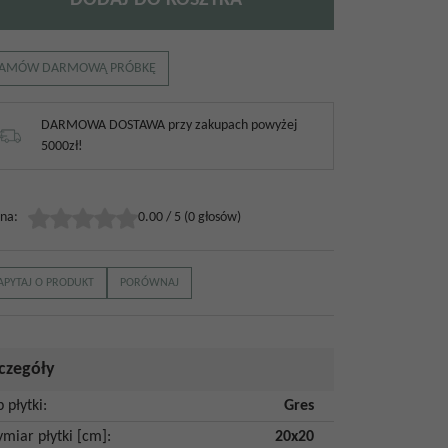
AMÓW DARMOWĄ PRÓBKĘ
DARMOWA DOSTAWA przy zakupach powyżej
5000zł!
na
:
0.00
/
5
(
0
głosów)
APYTAJ O PRODUKT
PORÓWNAJ
czegóły
p płytki
:
Gres
miar płytki [cm]
:
20x20