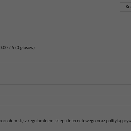
Kr
0.00
/
5
(
0
głosów)
poznałem się z regulaminem sklepu internetowego oraz polityką prywa