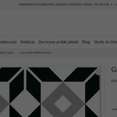
DARMOWA DOSTAWA PRZY ZAKUPACH POWYŻEJ 5000ZŁ / PŁYTKI GAT. 1 / 
 dekoracje
Kolekcje
Darmowe próbki płytek
Blog
Strefa Archit
łytki Czarne
/
Gres CUBA HABANA 20x20
G
Dos