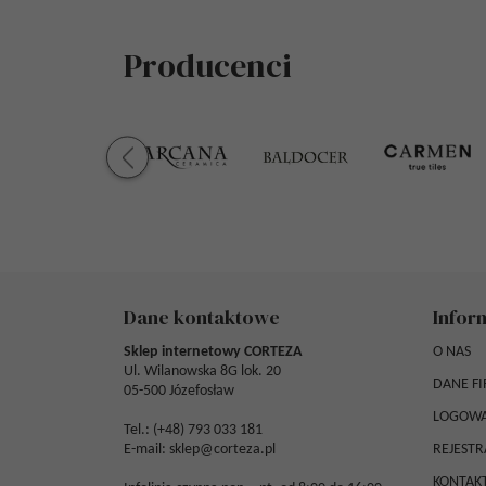
Producenci
Dane kontaktowe
Infor
Sklep internetowy CORTEZA
O NAS
Ul. Wilanowska 8G lok. 20
DANE F
05-500 Józefosław
LOGOWA
Tel.: (
+48) 793 033 181
E-mail:
sklep@corteza.pl
REJESTR
KONTAK