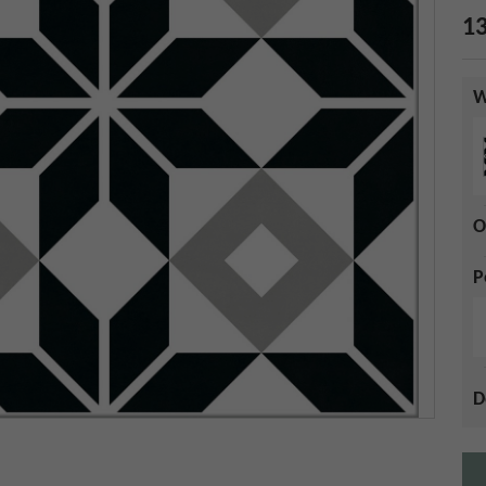
13
W
O
P
D