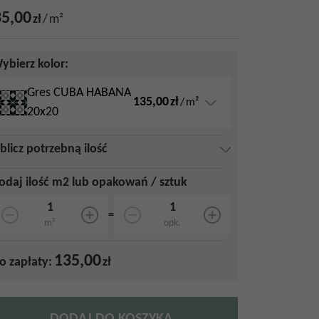
5,00
zł
/
m²
ybierz kolor:
Gres CUBA HABANA
135,00
zł
/
m²
20x20
blicz potrzebną ilość
odaj ilość m2 lub opakowań / sztuk
=
m²
opk.
135,00
o zapłaty:
zł
DODAJ DO KOSZYKA