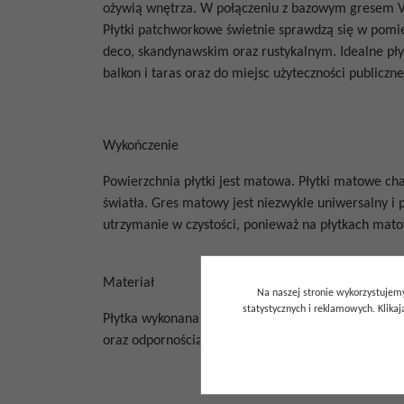
ożywią wnętrza. W połączeniu z bazowym gresem V
Płytki patchworkowe świetnie sprawdzą się w pomi
deco, skandynawskim oraz rustykalnym. Idealne płytk
balkon i taras oraz do miejsc użyteczności publiczne
Wykończenie
Powierzchnia płytki jest matowa. Płytki matowe
cha
światła.
Gres matowy jest niezwykle uniwersalny i pa
utrzymanie w czystości, ponieważ na płytkach mat
Materiał
Na naszej stronie wykorzystujemy
statystycznych i reklamowych. Klik
Płytka wykonana z wytrzymałego gresu porcelanow
oraz odpornością na mróz. Dzięki niskiej nasiąkli