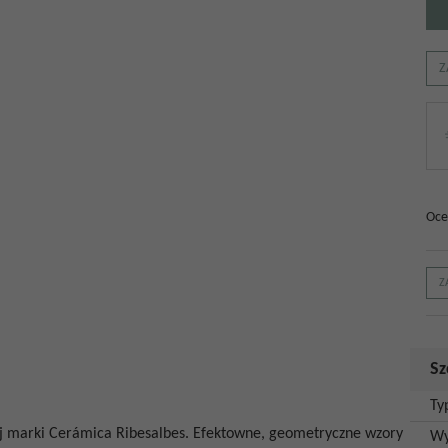
Z
Oce
Z
Sz
Ty
j marki
Cerámica Ribesalbes
.
Efektowne, geometryczne wzory
Wy