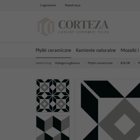
Logowanie
Rejestracja
Płytki ceramiczne
Kamienie naturalne
Mozaiki i
Jesteś tutaj:
Kategoria główna
/
Płytki ceramiczne
/
KOLOR
/
P